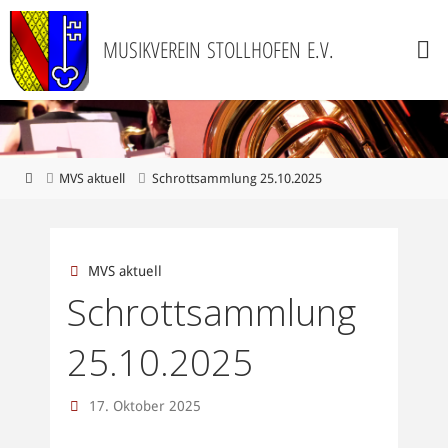
Zum
Inhalt
M
U
S
I
K
V
E
R
E
I
N
S
T
O
L
L
H
O
F
E
N
E
.
V
.
springen
Start
MVS aktuell
Schrottsammlung 25.10.2025
MVS aktuell
Schrottsammlung
25.10.2025
17. Oktober 2025