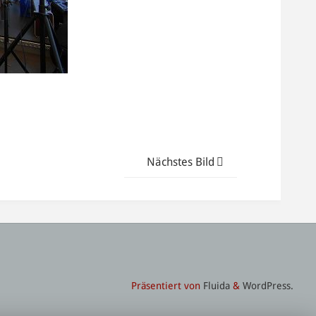
Nächstes Bild
Präsentiert von
Fluida
&
WordPress.