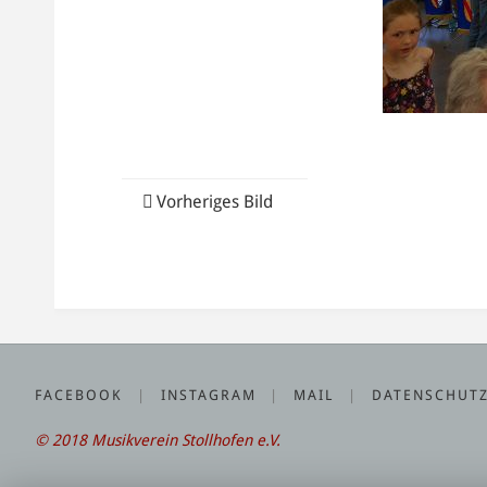
Vorheriges Bild
FACEBOOK
|
INSTAGRAM
|
MAIL
|
DATENSCHUT
© 2018 Musikverein Stollhofen e.V.